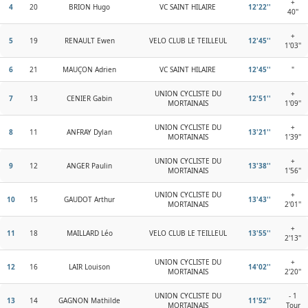
+
4
20
BRION Hugo
VC SAINT HILAIRE
12'22''
40''
+
5
19
RENAULT Ewen
VELO CLUB LE TEILLEUL
12'45''
1'03''
6
21
MAUÇON Adrien
VC SAINT HILAIRE
12'45''
"
UNION CYCLISTE DU
+
7
13
CENIER Gabin
12'51''
MORTAINAIS
1'09''
UNION CYCLISTE DU
+
8
11
ANFRAY Dylan
13'21''
MORTAINAIS
1'39''
UNION CYCLISTE DU
+
9
12
ANGER Paulin
13'38''
MORTAINAIS
1'56''
UNION CYCLISTE DU
+
10
15
GAUDOT Arthur
13'43''
MORTAINAIS
2'01''
+
11
18
MAILLARD Léo
VELO CLUB LE TEILLEUL
13'55''
2'13''
UNION CYCLISTE DU
+
12
16
LAIR Louison
14'02''
MORTAINAIS
2'20''
UNION CYCLISTE DU
- 1
13
14
GAGNON Mathilde
11'52''
MORTAINAIS
Tour