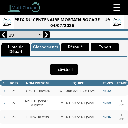
☰
PRIX DU CENTENAIRE MORTAIN BOCAGE | U9
04/07/2026
Liste de
Classements
Déroulé
Export
Départ
Individuel
PL.
DOSS
NOM PRENOM
EQUIPE
TEMPS
ECART
1
24
BEAUTIER Bastien
AS TOURLAVILLE CYCLISME
11'42''
MAHE LE JANNOU
+
2
22
VELO CLUB SAINT JAMAIS
12'09''
Augustin
27''
+
3
23
PETITPAS Baptiste
VELO CLUB SAINT JAMAIS
12'16''
34''